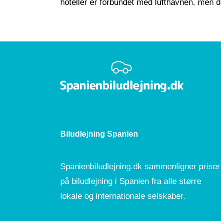
hoteller er forbundet med lufthavnen, men de
Biludlejning Spanien
Spanienbiludlejning.dk
sammenligner priser
på biludlejning i Spanien fra alle større
lokale og internationale selskaber.