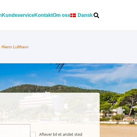
n
Kundeservice
Kontakt
Om oss
Dansk
l Hierro Lufthavn
Aflever bil et andet sted