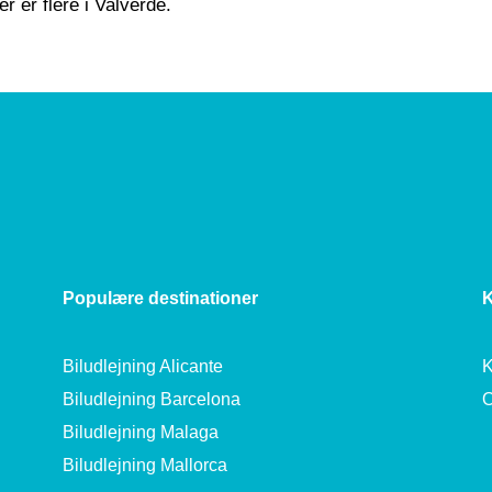
r er flere i Valverde.
Populære destinationer
K
Biludlejning Alicante
K
Biludlejning Barcelona
Biludlejning Malaga
Biludlejning Mallorca