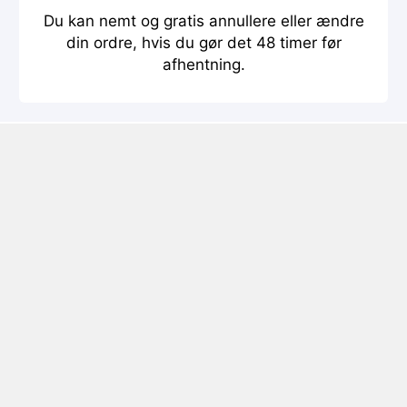
Du kan nemt og gratis annullere eller ændre
din ordre, hvis du gør det 48 timer før
afhentning.
Billeje Girona
Sammenlign prisen på biludlejning fra flere
selskaber i Girona og find den bedste pris på
billeje. Prøv vores søgemaskine herunder og
bestil en passende lejebil i 3 enkle trin.
Girona info