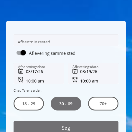
Afhentningssted
Aflevering samme sted
Afhentningsdato
Afleveringsdato
Chaufførens alder:
30 - 69
18 - 29
70+
Søg